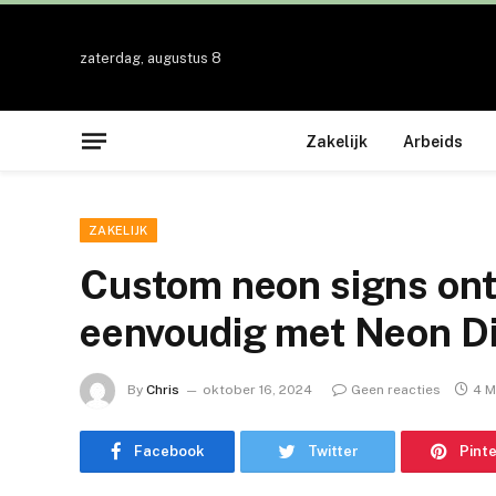
zaterdag, augustus 8
Zakelijk
Arbeids
ZAKELIJK
Custom neon signs ont
eenvoudig met Neon D
By
Chris
oktober 16, 2024
Geen reacties
4 M
Facebook
Twitter
Pint