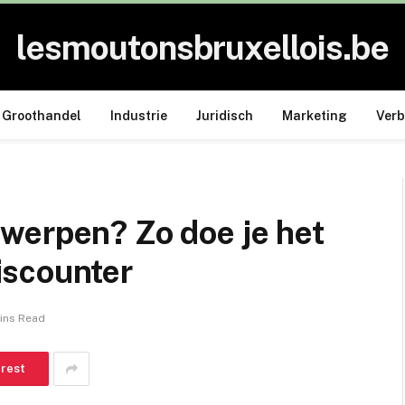
lesmoutonsbruxellois.be
Groothandel
Industrie
Juridisch
Marketing
Ver
werpen? Zo doe je het
iscounter
ins Read
erest