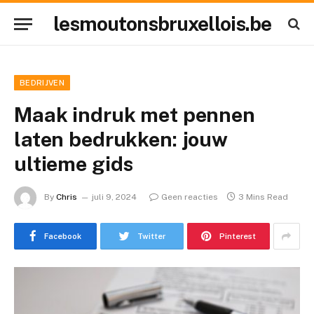
lesmoutonsbruxellois.be
BEDRIJVEN
Maak indruk met pennen
laten bedrukken: jouw
ultieme gids
By
Chris
juli 9, 2024
Geen reacties
3 Mins Read
Facebook
Twitter
Pinterest