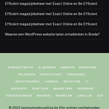
Efficiënt magazijnbeheer met Exact Online en Be Efficient
Efficiënt magazijnbeheer met Exact Online en Be Efficient
Efficiënt magazijnbeheer met Exact Online en Be Efficient
Waarom een WordPress website laten ontwikkelen in Breda?
ADMINISTRATIE
ALGEMEEN
ARBEIDS
BEDRIJVEN
BELEGGEN
CONSULTANT
FINANCIEEL
GROOTHANDEL
HORECA
INDUSTRIE
IT
JURIDISCH
KANTOOR
MARKETING
VERBOUW
VERZEKERINGEN
WERKEN
WINKELEN
ZAKELIJK
ZZP
© 2023 lesmoutonsbruxellois.be Alle rechten voorbehouden.