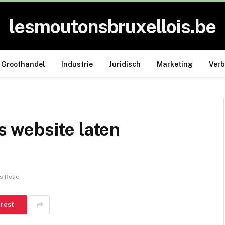
lesmoutonsbruxellois.be
Groothandel
Industrie
Juridisch
Marketing
Ver
 website laten
ns Read
erest