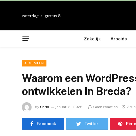
zaterdag, augustus 8
Zakelijk
Arbeids
ALGEMEEN
Waarom een WordPress
ontwikkelen in Breda?
By
Chris
januari 21, 2026
Geen reacties
7 Mi
Facebook
Twitter
Pint